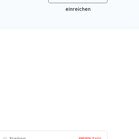
einreichen
Freitag
FREIER TAG!