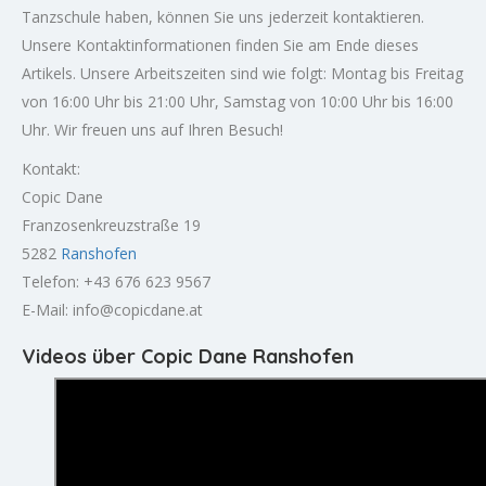
Tanzschule haben, können Sie uns jederzeit kontaktieren.
Unsere Kontaktinformationen finden Sie am Ende dieses
Artikels. Unsere Arbeitszeiten sind wie folgt: Montag bis Freitag
von 16:00 Uhr bis 21:00 Uhr, Samstag von 10:00 Uhr bis 16:00
Uhr. Wir freuen uns auf Ihren Besuch!
Kontakt:
Copic Dane
Franzosenkreuzstraße 19
5282
Ranshofen
Telefon: +43 676 623 9567
E-Mail:
info@copicdane.at
Videos über Copic Dane Ranshofen