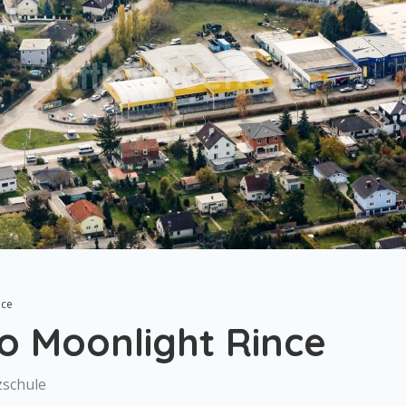
nce
io Moonlight Rince
zschule