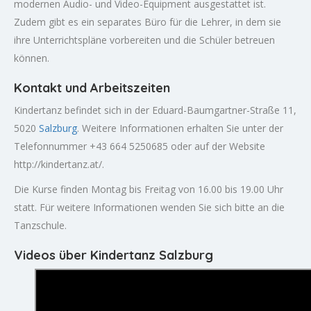
modernen Audio- und Video-Equipment ausgestattet ist.
Zudem gibt es ein separates Büro für die Lehrer, in dem sie
ihre Unterrichtspläne vorbereiten und die Schüler betreuen
können.
Kontakt und Arbeitszeiten
Kindertanz befindet sich in der Eduard-Baumgartner-Straße 11,
5020
Salzburg
. Weitere Informationen erhalten Sie unter der
Telefonnummer +43 664 5250685 oder auf der Website
http://kindertanz.at/.
Die Kurse finden Montag bis Freitag von 16.00 bis 19.00 Uhr
statt. Für weitere Informationen wenden Sie sich bitte an die
Tanzschule.
Videos über Kindertanz Salzburg