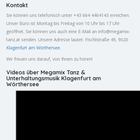
Kontakt
Sie können uns telefonisch unter +43 664 4464143 erreichen.
Unser Büro ist Montag bis Freitag von 10 Uhr bis 17 Uhr
geöffnet. Sie können uns auch eine E-Mail an
info@megamix-
tanz.at
senden. Unsere Adresse lautet: Fischlstraße 49, 9020
Klagenfurt am Wörthersee
.
Wir freuen uns darauf, von Ihnen zu hören!
Videos über Megamix Tanz &
Unterhaltungsmusik Klagenfurt am
Wörthersee