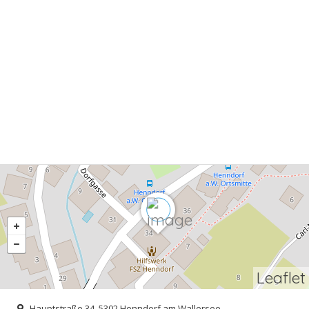
Leaflet
Hauptstraße 34, 5302 Henndorf am Wallersee