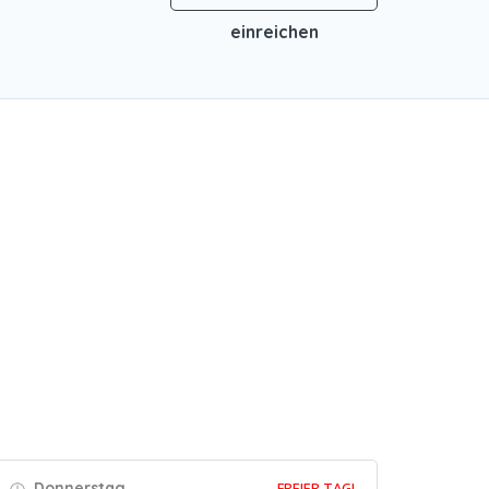
einreichen
Donnerstag
FREIER TAG!