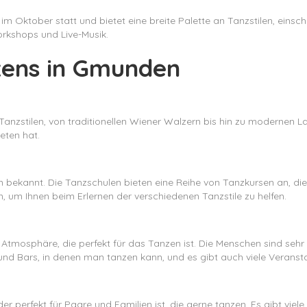
im Oktober statt und bietet eine breite Palette an Tanzstilen, einsc
rkshops und Live-Musik.
nzens in Gmunden
Tanzstilen, von traditionellen Wiener Walzern bis hin zu modernen L
eten hat.
 bekannt. Die Tanzschulen bieten eine Reihe von Tanzkursen an, die
, um Ihnen beim Erlernen der verschiedenen Tanzstile zu helfen.
osphäre, die perfekt für das Tanzen ist. Die Menschen sind sehr ga
 und Bars, in denen man tanzen kann, und es gibt auch viele Verans
er perfekt für Paare und Familien ist, die gerne tanzen. Es gibt viele