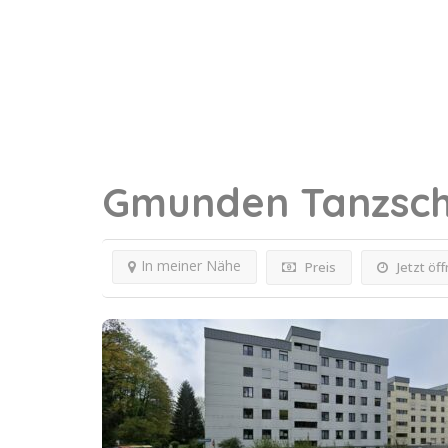
Gmunden
Tanzsc
In meiner Nähe
Preis
Jetzt öf