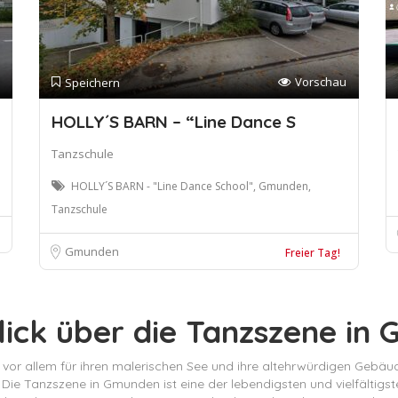
Vorschau
Speichern
HOLLY´S BARN – “Line Dance S
Tanzschule
HOLLY´S BARN - "Line Dance School", Gmunden,
Tanzschule
Gmunden
Freier Tag!
blick über die Tanzszene in
e vor allem für ihren malerischen See und ihre altehrwürdigen Gebäu
 Die Tanzszene in Gmunden ist eine der lebendigsten und vielfältigste