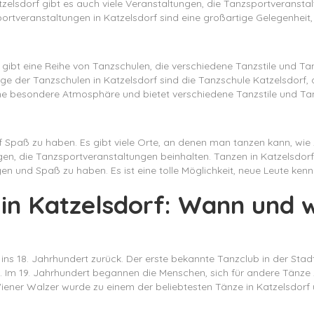
atzelsdorf gibt es auch viele Veranstaltungen, die Tanzsportverans
ortveranstaltungen in Katzelsdorf sind eine großartige Gelegenheit,
s gibt eine Reihe von Tanzschulen, die verschiedene Tanzstile und T
ige der Tanzschulen in Katzelsdorf sind die Tanzschule Katzelsdorf,
ene besondere Atmosphäre und bietet verschiedene Tanzstile und Ta
rf Spaß zu haben. Es gibt viele Orte, an denen man tanzen kann, wie
gen, die Tanzsportveranstaltungen beinhalten. Tanzen in Katzelsdorf 
wegen und Spaß zu haben. Es ist eine tolle Möglichkeit, neue Leute k
 in Katzelsdorf: Wann und w
s ins 18. Jahrhundert zurück. Der erste bekannte Tanzclub in der St
 Im 19. Jahrhundert begannen die Menschen, sich für andere Tänze z
 Wiener Walzer wurde zu einem der beliebtesten Tänze in Katzelsdo