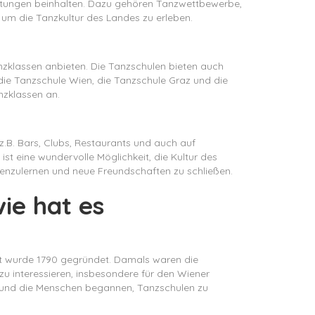
taltungen beinhalten. Dazu gehören Tanzwettbewerbe,
 um die Tanzkultur des Landes zu erleben.
anzklassen anbieten. Die Tanzschulen bieten auch
 die Tanzschule Wien, die Tanzschule Graz und die
nzklassen an.
 z.B. Bars, Clubs, Restaurants und auch auf
ist eine wundervolle Möglichkeit, die Kultur des
ennenzulernen und neue Freundschaften zu schließen.
ie hat es
adt wurde 1790 gegründet. Damals waren die
u interessieren, insbesondere für den Wiener
rf und die Menschen begannen, Tanzschulen zu