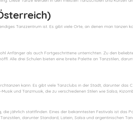
ching. Diese Tänze werden in den meisten Tanzschulen und Kursen a
Österreich)
ebendiges Tanzzentrum ist. Es gibt viele Orte, an denen man tanzen k
ohl Anfänger als auch Fortgeschrittene unterrichten. Zu den belieb
fl. Alle drei Schulen bieten eine breite Palette an Tanzstilen, darun
rchtanzen kann. Es gibt viele Tanzclubs in der Stadt, darunter das
-Musik und Tanzmusik, die zu verschiedenen Stilen wie Salsa, Kizom
, die jährlich stattfinden. Eines der bekanntesten Festivals ist das 
 an Tanzstilen, darunter Standard, Latein, Salsa und argentinischen 