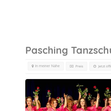
Pasching
Tanzsch
In meiner Nähe
Preis
Jetzt öf