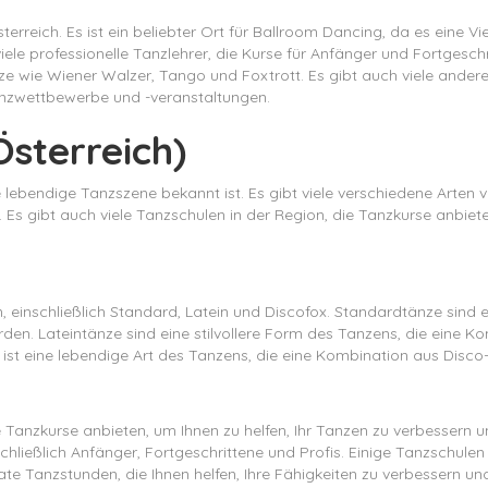
terreich. Es ist ein beliebter Ort für Ballroom Dancing, da es eine V
ele professionelle Tanzlehrer, die Kurse für Anfänger und Fortgeschr
e wie Wiener Walzer, Tango und Foxtrott. Es gibt auch viele andere
Tanzwettbewerbe und -veranstaltungen.
Österreich)
re lebendige Tanzszene bekannt ist. Es gibt viele verschiedene Arten
. Es gibt auch viele Tanzschulen in der Region, die Tanzkurse anbiet
, einschließlich Standard, Latein und Discofox. Standardtänze sind e
erden. Lateintänze sind eine stilvollere Form des Tanzens, die eine
t eine lebendige Art des Tanzens, die eine Kombination aus Disco- 
 Tanzkurse anbieten, um Ihnen zu helfen, Ihr Tanzen zu verbessern un
schließlich Anfänger, Fortgeschrittene und Profis. Einige Tanzschulen
te Tanzstunden, die Ihnen helfen, Ihre Fähigkeiten zu verbessern und