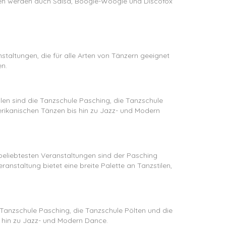
nzen werden auch Salsa, Boogie-Woogie und Discofox
anstaltungen, die für alle Arten von Tänzern geeignet
en.
ulen sind die Tanzschule Pasching, die Tanzschule
erikanischen Tänzen bis hin zu Jazz- und Modern
 beliebtesten Veranstaltungen sind der Pasching
staltung bietet eine breite Palette an Tanzstilen,
e Tanzschule Pasching, die Tanzschule Pölten und die
s hin zu Jazz- und Modern Dance.