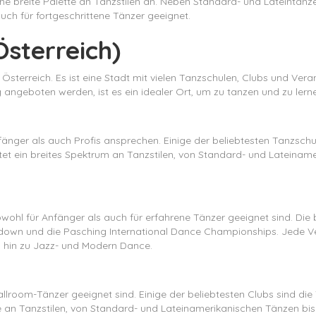
eine breite Palette an Tanzstilen an. Neben Standard- und Lateintä
uch für fortgeschrittene Tänzer geeignet.
Österreich)
n Österreich. Es ist eine Stadt mit vielen Tanzschulen, Clubs und Ver
ing angeboten werden, ist es ein idealer Ort, um zu tanzen und zu lern
nfänger als auch Profis ansprechen. Einige der beliebtesten Tanzsch
tet ein breites Spektrum an Tanzstilen, von Standard- und Lateinam
sowohl für Anfänger als auch für erfahrene Tänzer geeignet sind. Die
wn und die Pasching International Dance Championships. Jede Veran
 hin zu Jazz- und Modern Dance.
allroom-Tänzer geeignet sind. Einige der beliebtesten Clubs sind di
tte an Tanzstilen, von Standard- und Lateinamerikanischen Tänzen bi